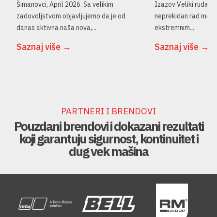
Šimanovci, April 2026. Sa velikim
Izazov Veliki rudarski 
zadovoljstvom objavljujemo da je od
neprekidan rad mehaniz
danas aktivna naša nova,...
ekstremnim...
Saznaj više →
Saznaj više →
PARTNERI I BRENDOVI
Pouzdani brendovi i dokazani rezultati
koji garantuju sigurnost, kontinuitet i
dug vek mašina