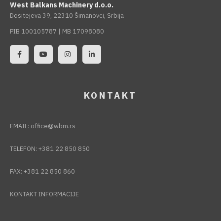
West Balkans Machinery d.o.o.
Dositejeva 39, 22310 Šimanovci, Srbija
PIB 100105787 | MB 17098080
KONTAKT
EMAIL:
office@wbm.rs
TELEFON:
+381 22 850 850
FAX:
+381 22 850 860
KONTAKT INFORMACIJE