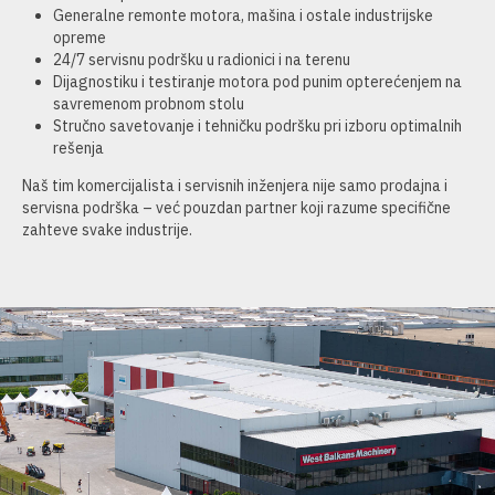
Generalne remonte motora, mašina i ostale industrijske
opreme
24/7 servisnu podršku u radionici i na terenu
Dijagnostiku i testiranje motora pod punim opterećenjem na
savremenom probnom stolu
Stručno savetovanje i tehničku podršku pri izboru optimalnih
rešenja
Naš tim komercijalista i servisnih inženjera nije samo prodajna i
servisna podrška – već pouzdan partner koji razume specifične
zahteve svake industrije.