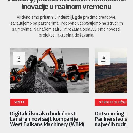
inovacije u realnom vremenu
Aktivno smo prisutni u industriji, gde pratimo trendove,
sarađujemo sa partnerima i redovno učestvujemo na stručnim
sajmovima. Na našem sajtu i mrežama objavljujemo novosti,
projekte i aktuelna dešavanja.
1
5
апр
мар
VESTI
STUDIJE SLUČAJA
Digitalni korak u budućnost:
Outsourcing održ
Lansiran novi sajt kompanije
Partnerstvo sa j
West Balkans Machinery (WBM)
najvećih rudnika u