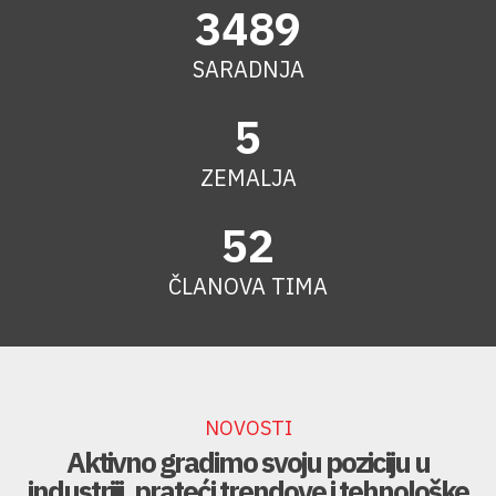
4000
+
SARADNJA
6
+
ZEMALJA
60
+
ČLANOVA TIMA
NOVOSTI
Aktivno gradimo svoju poziciju u
industriji, prateći trendove i tehnološke