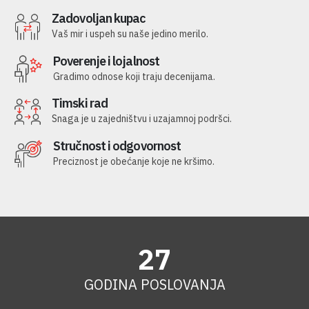
Zadovoljan kupac
Vaš mir i uspeh su naše jedino merilo.
Poverenje i lojalnost
Gradimo odnose koji traju decenijama.
Timski rad
Snaga je u zajedništvu i uzajamnoj podršci.
Stručnost i odgovornost
Preciznost je obećanje koje ne kršimo.
30
+
GODINA POSLOVANJA