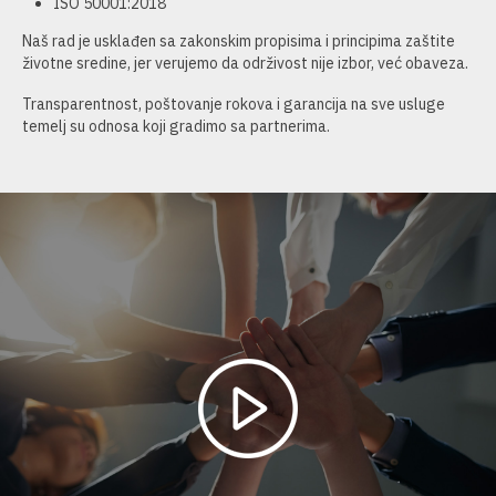
ISO 50001:2018
Naš rad je usklađen sa zakonskim propisima i principima zaštite
životne sredine, jer verujemo da održivost nije izbor, već obaveza.
Transparentnost, poštovanje rokova i garancija na sve usluge
temelj su odnosa koji gradimo sa partnerima.