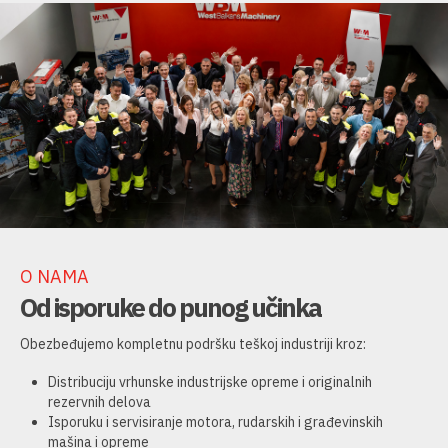
O NAMA
Od isporuke do punog učinka
Obezbeđujemo kompletnu podršku teškoj industriji kroz:
Distribuciju vrhunske industrijske opreme i originalnih
rezervnih delova
Isporuku i servisiranje motora, rudarskih i građevinskih
mašina i opreme