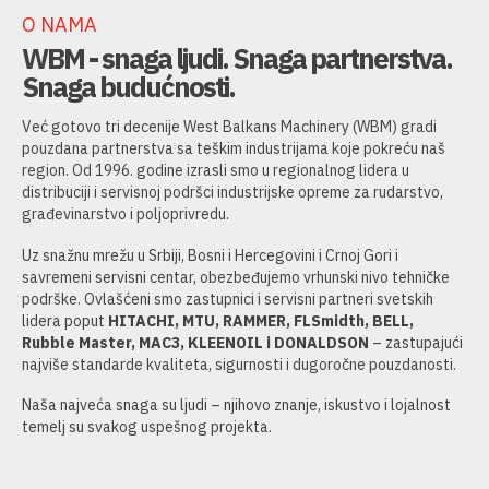
O NAMA
WBM - snaga ljudi. Snaga partnerstva.
Snaga budućnosti.
Već gotovo tri decenije West Balkans Machinery (WBM) gradi
pouzdana partnerstva sa teškim industrijama koje pokreću naš
region. Od 1996. godine izrasli smo u regionalnog lidera u
distribuciji i servisnoj podršci industrijske opreme za rudarstvo,
građevinarstvo i poljoprivredu.
Uz snažnu mrežu u Srbiji, Bosni i Hercegovini i Crnoj Gori i
savremeni servisni centar, obezbeđujemo vrhunski nivo tehničke
podrške. Ovlašćeni smo zastupnici i servisni partneri svetskih
lidera poput
HITACHI, MTU, RAMMER, FLSmidth, BELL,
Rubble Master, MAC3, KLEENOIL i DONALDSON
– zastupajući
najviše standarde kvaliteta, sigurnosti i dugoročne pouzdanosti.
Naša najveća snaga su ljudi – njihovo znanje, iskustvo i lojalnost
temelj su svakog uspešnog projekta.