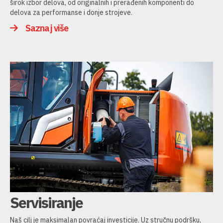
širok izbor delova, od originalnih i prerađenih komponenti do
delova za performanse i donje strojeve.
Saznaj više
Servisiranje
Naš cilj je maksimalan povraćaj investicije. Uz stručnu podršku,