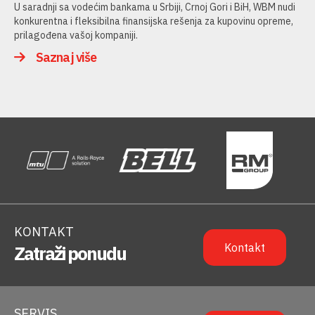
U saradnji sa vodećim bankama u Srbiji, Crnoj Gori i BiH, WBM nudi
konkurentna i fleksibilna finansijska rešenja za kupovinu opreme,
prilagođena vašoj kompaniji.
Saznaj više
KONTAKT
Kontakt
Zatraži ponudu
SERVIS