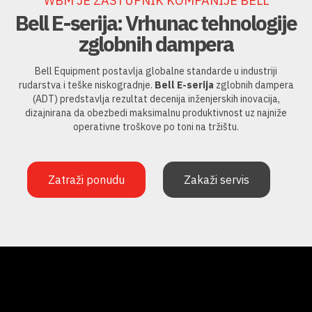
WBM JE ZASTUPNIK KOMPANIJE BELL
Bell E-serija: Vrhunac tehnologije
zglobnih dampera
Bell Equipment postavlja globalne standarde u industriji
rudarstva i teške niskogradnje.
Bell E-serija
zglobnih dampera
(ADT) predstavlja rezultat decenija inženjerskih inovacija,
dizajnirana da obezbedi maksimalnu produktivnost uz najniže
operativne troškove po toni na tržištu.
Zatraži ponudu
Zakaži servis