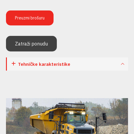
Preuzmi brošuru
Zatraži ponudu
Tehničke karakteristike