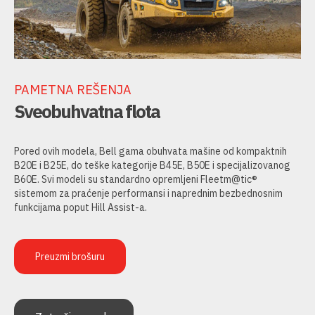
PAMETNA REŠENJA
Sveobuhvatna flota
Pored ovih modela, Bell gama obuhvata mašine od kompaktnih
B20E i B25E, do teške kategorije B45E, B50E i specijalizovanog
B60E. Svi modeli su standardno opremljeni Fleetm@tic®
sistemom za praćenje performansi i naprednim bezbednosnim
funkcijama poput Hill Assist-a.
Preuzmi brošuru