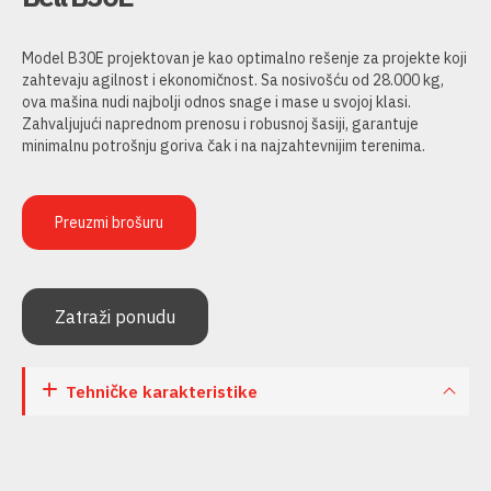
Model B30E projektovan je kao optimalno rešenje za projekte koji
zahtevaju agilnost i ekonomičnost. Sa nosivošću od 28.000 kg,
ova mašina nudi najbolji odnos snage i mase u svojoj klasi.
Zahvaljujući naprednom prenosu i robusnoj šasiji, garantuje
minimalnu potrošnju goriva čak i na najzahtevnijim terenima.
Preuzmi brošuru
Zatraži ponudu
Tehničke karakteristike