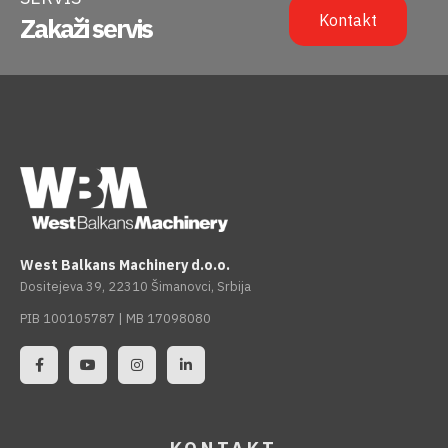
Kontakt
Zakaži servis
West Balkans Machinery d.o.o.
Dositejeva 39, 22310 Šimanovci, Srbija
PIB 100105787 | MB 17098080