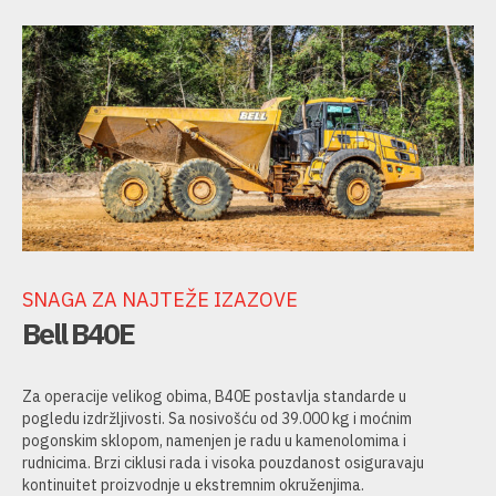
SNAGA ZA NAJTEŽE IZAZOVE
Bell B40E
Za operacije velikog obima, B40E postavlja standarde u
pogledu izdržljivosti. Sa nosivošću od 39.000 kg i moćnim
pogonskim sklopom, namenjen je radu u kamenolomima i
rudnicima. Brzi ciklusi rada i visoka pouzdanost osiguravaju
kontinuitet proizvodnje u ekstremnim okruženjima.