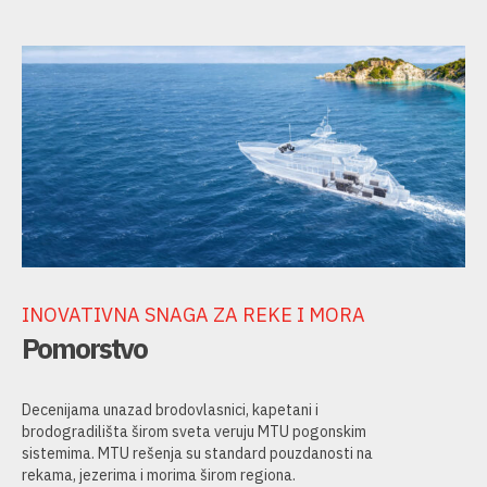
INOVATIVNA SNAGA ZA REKE I MORA
Pomorstvo
Decenijama unazad brodovlasnici, kapetani i
brodogradilišta širom sveta veruju MTU pogonskim
sistemima. MTU rešenja su standard pouzdanosti na
rekama, jezerima i morima širom regiona.