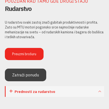
POUZDAN RAD TAMO GDE DRUGI STAJU
Rudarstvo
U rudarstvu svaki zastoj znači gubitak produktivnosti i profita.
Zato su MTU motori pogonsko srce najmoćnije rudarske
mehanizacije na svetu – od rudarskih kamiona i bagera do bušilica
i teških utovarivača.
Preuzmi brošuru
Zatraži ponudu
Prednosti za rudarstvo