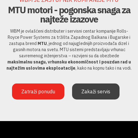
MTU motori - pogonska snaga za
najteže izazove
WBM je ovlašćeni distributer i servisni centar kompanije Rolls-
Royce Power Systems za tržišta Zapadnog Balkana i Bugarske i
zastupa brend
MTU
, jednog od najuglednijih proizvođača dizel i
gasnih motora na svetu. MTU sistemi predstavljaju vrhunac
savremenog inženjerstva – razvijeni su da obezbede
maksimalnu snagu, vrhunsku ekonomičnost
i pouzdan rad u
najtežim uslovima eksploatacije
, kako na kopnu tako i na vodi.
Zatraži ponudu
Zakaži servis