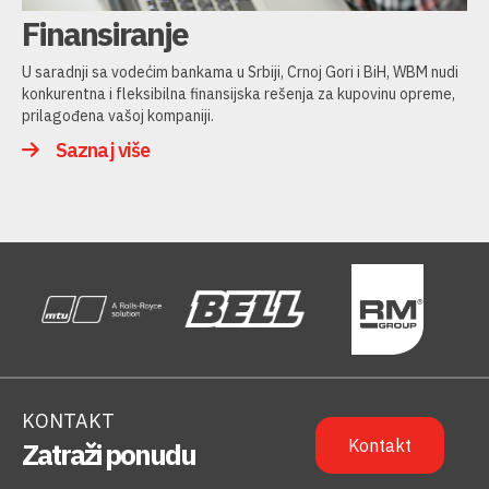
Finansiranje
U saradnji sa vodećim bankama u Srbiji, Crnoj Gori i BiH, WBM nudi
konkurentna i fleksibilna finansijska rešenja za kupovinu opreme,
prilagođena vašoj kompaniji.
Saznaj više
KONTAKT
Kontakt
Zatraži ponudu