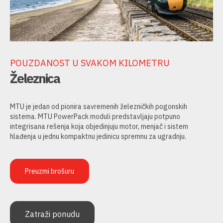
POUZDANOST U SVAKOM KILOMETRU
Železnica
MTU je jedan od pionira savremenih železničkih pogonskih
sistema. MTU PowerPack moduli predstavljaju potpuno
integrisana rešenja koja objedinjuju motor, menjač i sistem
hlađenja u jednu kompaktnu jedinicu spremnu za ugradnju.
Preuzmi brošuru
Zatraži ponudu