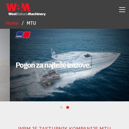
Home
MTU
Pogon za najteže izazove.
WBM JE ZASTUPNIK KOMPANIJE MTU